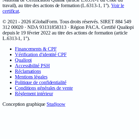
travail), au titre des actions de formation (L.6313-1, 1°).
Voir le
certificat
.
©
2021 - 2026
iGlobalForm
. Tous droits réservés. SIRET
884 549
312 00020
· NDA
93131858313
· Région PACA. Certifié Qualiopi
depuis le
19 février 2022
au titre des actions de formation (article
L.6313-1, 1°).
Financements & CPF
Vérification d'identité CPF
Qualiopi
Accessibilité PSH
Réclamations
Mentions légales
Politique de confidentialité
Conditions générales de vente
Règlement intérieur
Conception graphique
Studjoow