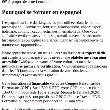
À propos de cette formation
Pourquoi se former en
espagnol
L'espagnol est l'une des langues les plus utilisées dans le monde
professionnel · commerce, tourisme, relation client, import export,
hôtellerie, communication, échanges internationaux. Que vous
souhaitiez évoluer dans votre poste, travailler avec des partenaires
hispanophones ou gagner en aisance, maîtriser l'espagnol ouvre de
nombreuses opportunités.
Notre approche repose sur trois piliers : un
formateur expert dédié
qui adapte le programme à votre niveau, une
plateforme e-learning
accessible 24h/24
pour avancer à votre rythme, et un
suivi
individualisé jusqu'à la certification
. Vous démarrez votre parcours
dans les
15
jours suivant la validation de votre dossier, sans
démarchage et avec un devis gratuit.
Cette formation est
finançable via votre Compte Personnel de
Formation (CPF)
. Sur 1 500 € TTC, votre CPF prend en charge
1350
€ — il vous reste
150
€ à régler
(depuis le
1er avril 2026
).
D'autres dispositifs sont possibles : OPCO, France Travail, FNE-
Formation ou financement personnel en 3× sans frais.
Espagnol
fait partie de notre catalogue depuis plusieurs années.
La