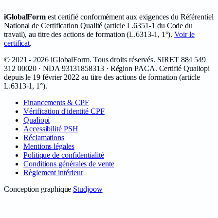
iGlobalForm
est certifié conformément aux exigences du Référentiel
National de Certification Qualité (article L.6351-1 du Code du
travail), au titre des actions de formation (L.6313-1, 1°).
Voir le
certificat
.
©
2021 - 2026
iGlobalForm
. Tous droits réservés. SIRET
884 549
312 00020
· NDA
93131858313
· Région PACA. Certifié Qualiopi
depuis le
19 février 2022
au titre des actions de formation (article
L.6313-1, 1°).
Financements & CPF
Vérification d'identité CPF
Qualiopi
Accessibilité PSH
Réclamations
Mentions légales
Politique de confidentialité
Conditions générales de vente
Règlement intérieur
Conception graphique
Studjoow