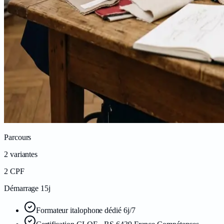
Parcours
2
variantes
2
CPF
Démarrage 15j
Formateur italophone dédié 6j/7