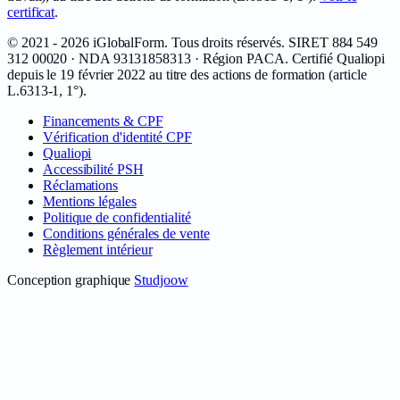
certificat
.
©
2021 - 2026
iGlobalForm
. Tous droits réservés. SIRET
884 549
312 00020
· NDA
93131858313
· Région PACA. Certifié Qualiopi
depuis le
19 février 2022
au titre des actions de formation (article
L.6313-1, 1°).
Financements & CPF
Vérification d'identité CPF
Qualiopi
Accessibilité PSH
Réclamations
Mentions légales
Politique de confidentialité
Conditions générales de vente
Règlement intérieur
Conception graphique
Studjoow