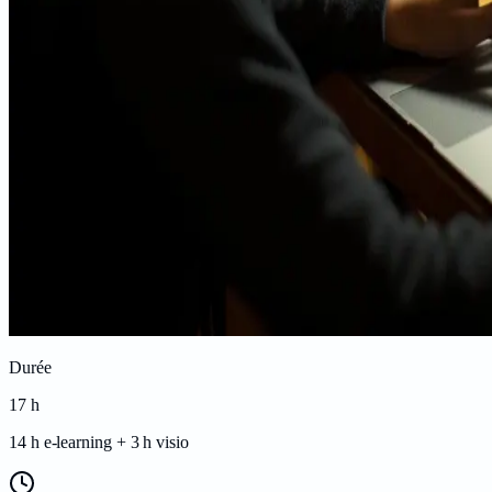
Durée
17
h
14 h e-learning + 3 h visio